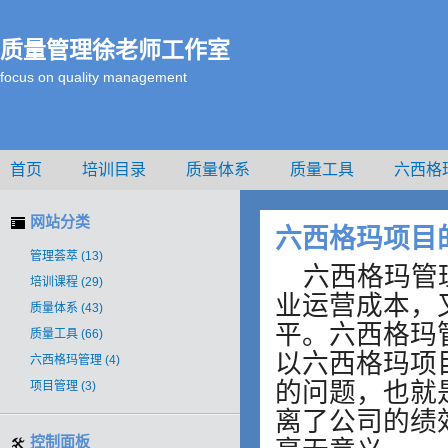
质量管理徐老师工作室
focus on quality management
首页
培训目录
质量体系
质量工具
六西格
<#CACHE_INCLUDE_FUNCTION100#>徐老师介绍
网站分类
六西格玛项目
管理荟萃
(13)
六西格玛管
培训课程
(29)
业运营成本，
质量体系
(43)
平。六西格玛
质量工具
(66)
以六西格玛项
六西格玛管理
(4)
的问题，也就是
项目管理
(3)
离了公司的绩
控制面板