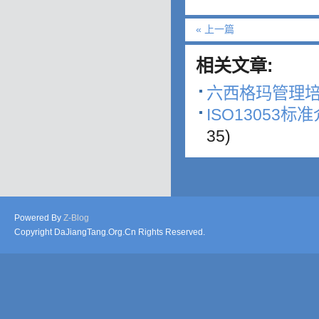
« 上一篇
相关文章:
六西格玛管理
ISO13053
35)
Powered By
Z-Blog
Copyright DaJiangTang.Org.Cn Rights Reserved.