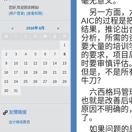
毫无意义。
您好,欢迎到访网站!
另一方面，
[用户登录]
[查看权限]
AIC的过程
结果，推论出
«
2026年 8月
»
分析，所需的
日
一
二
三
四
五
六
要大量的培训
1
的要求，项目
2
3
4
5
6
7
8
时要审慎评估
9
10
11
12
13
14
15
但是，不是所
16
17
18
19
20
21
22
牛刀？
23
24
25
26
27
28
29
六西格玛管
30
31
也就是改善后
原因不明确的
友情链接
了。
会计继续教育
如果问题的