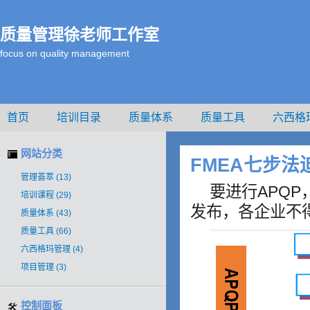
质量管理徐老师工作室
focus on quality management
首页
培训目录
质量体系
质量工具
六西格
<#CACHE_INCLUDE_FUNCTION100#>徐老师介绍
网站分类
FMEA七步法
管理荟萃
(13)
要进行APQP
培训课程
(29)
发布，各企业不得
质量体系
(43)
质量工具
(66)
六西格玛管理
(4)
项目管理
(3)
控制面板