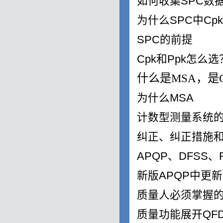
如何收集
SPC
数
为什么
SPC
中
Cpk
SPC
的前提
Cpk
和
Ppk
怎么选
什么是
MSA
，是
为什么
MSA
计数型测量系统
纠正、纠正措施
APQP
、
DFSS
、
新版
APQP
中更新
质量人必须掌握
质量功能展开
QF