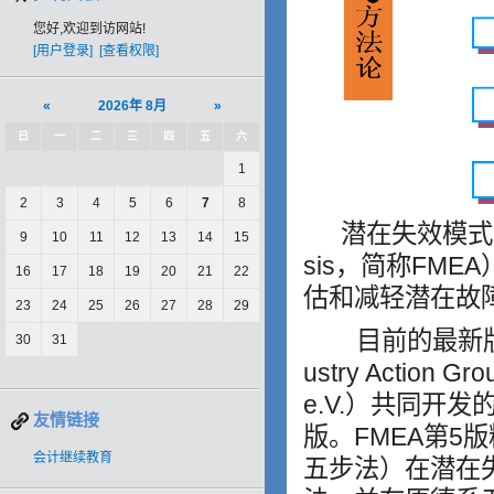
您好,欢迎到访网站!
[用户登录]
[查看权限]
«
2026年 8月
»
日
一
二
三
四
五
六
1
2
3
4
5
6
7
8
潜在失效模式及后果分
9
10
11
12
13
14
15
sis，简称FM
16
17
18
19
20
21
22
估和减轻潜在故
23
24
25
26
27
28
29
目前的最新版FMEA
30
31
ustry Action G
e.V.）共同开发的
友情链接
版。FMEA第5版
会计继续教育
五步法）在潜在