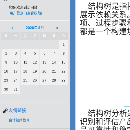
结构树是指
您好,欢迎到访网站!
展示依赖关系
[用户登录]
[查看权限]
项、过程步骤
«
2026年 8月
»
都是一个构建
日
一
二
三
四
五
六
1
2
3
4
5
6
7
8
9
10
11
12
13
14
15
16
17
18
19
20
21
22
23
24
25
26
27
28
29
30
31
友情链接
结构树分析
识别和评估产
会计继续教育