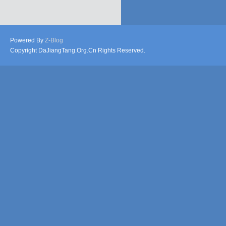
Powered By
Z-Blog
Copyright DaJiangTang.Org.Cn Rights Reserved.