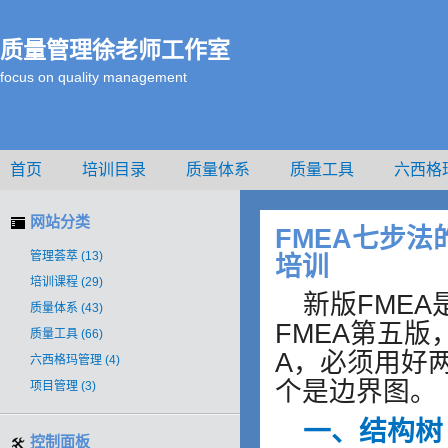
质量管理徐老师工作室
focus on quality management
首页
培训目录
质量体系
质量工具
六西格
<#CACHE_INCLUDE_FUNCTION100#>徐老师介绍
网站分类
FMEA七步法
管理荟萃
(13)
培训
培训课程
(29)
新版FMEA
质量体系
(43)
FMEA第五版
质量工具
(66)
A，必须用好
六西格玛管理
(4)
个是边界图。
项目管理
(3)
一、结构树
控制面板